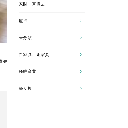
家財一斉撤去
座卓
未分類
白家具、姫家具
撤去
飛騨産業
飾り棚