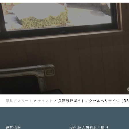
LINEする
メールする
家具アスリート
>
チェスト
>
兵庫県芦屋市ドレクセルヘリテイジ（DREX
運営情報
婚礼家具無料お引取り